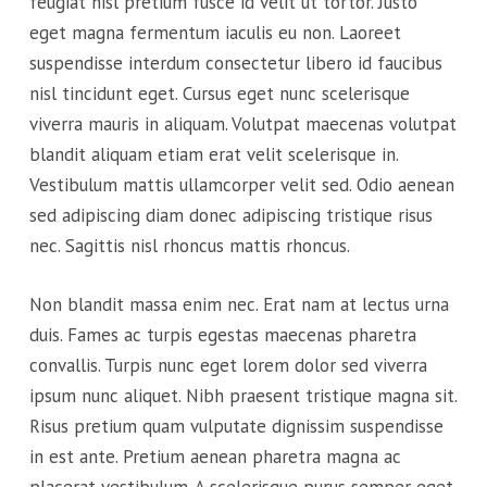
feugiat nisl pretium fusce id velit ut tortor. Justo
eget magna fermentum iaculis eu non. Laoreet
suspendisse interdum consectetur libero id faucibus
nisl tincidunt eget. Cursus eget nunc scelerisque
viverra mauris in aliquam. Volutpat maecenas volutpat
blandit aliquam etiam erat velit scelerisque in.
Vestibulum mattis ullamcorper velit sed. Odio aenean
sed adipiscing diam donec adipiscing tristique risus
nec. Sagittis nisl rhoncus mattis rhoncus.
Non blandit massa enim nec. Erat nam at lectus urna
duis. Fames ac turpis egestas maecenas pharetra
convallis. Turpis nunc eget lorem dolor sed viverra
ipsum nunc aliquet. Nibh praesent tristique magna sit.
Risus pretium quam vulputate dignissim suspendisse
in est ante. Pretium aenean pharetra magna ac
placerat vestibulum. A scelerisque purus semper eget