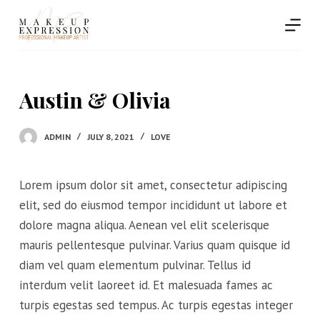
S
k
i
p
t
o
Austin & Olivia
c
o
ADMIN
JULY 8, 2021
LOVE
n
t
e
Lorem ipsum dolor sit amet, consectetur adipiscing
n
t
elit, sed do eiusmod tempor incididunt ut labore et
dolore magna aliqua. Aenean vel elit scelerisque
mauris pellentesque pulvinar. Varius quam quisque id
diam vel quam elementum pulvinar. Tellus id
interdum velit laoreet id. Et malesuada fames ac
turpis egestas sed tempus. Ac turpis egestas integer